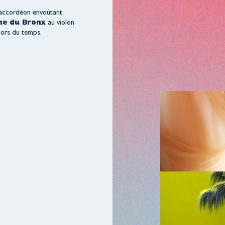
accordéon envoûtant,
ne du Bronx
au violon
 hors du temps.